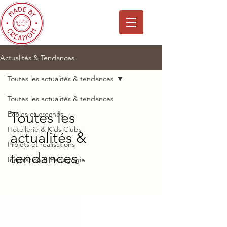
Actualités & Tendances
Toutes les actualités & tendances
Toutes les actualités & tendances
Toutes les
Ecoles et creches
Hotellerie & Kids Clubs
actualités &
Projets et realisations
tendances
Inspiration & Pedagogie