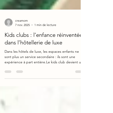
creamom
7 nov. 2025
1 min de lecture
Kids clubs : l’enfance réinventée
dans l’hôtellerie de luxe
Dans les hôtels de luxe, les espaces enfants ne
sont plus un service secondaire : ils sont une
expérience à part entière.Le kids club devient un
lieu immersif, scénarisé, où le design rencontre la
pédagogie et le rêve. Chez Creamom , chaque
projet commence par une histoire — celle de
l’hôtel. Nous traduisons son identité en un univers
d’enfance cohérent : une cabane tropicale, un